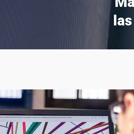
Má
las