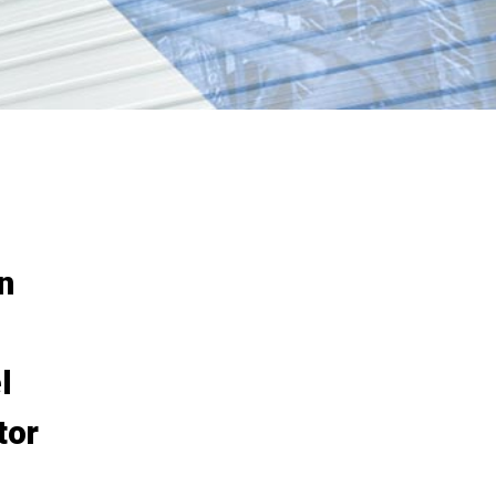
n
l
tor