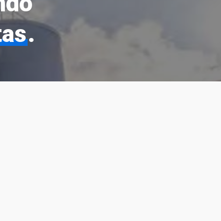
ndo
tas
.