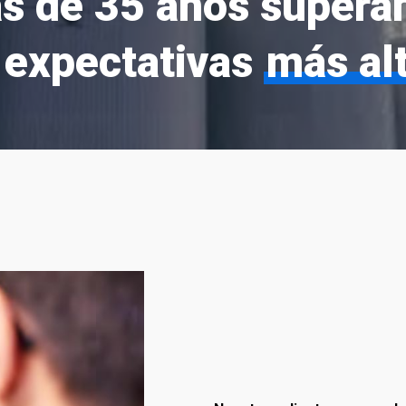
s de 35 años supera
 expectativas
más al