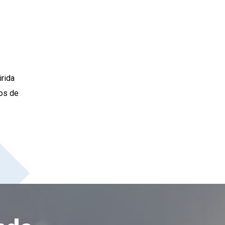
irida
tos de